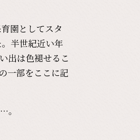
保育園としてスタ
た。半世紀近い年
い出は色褪せるこ
の一部をここに記
…。