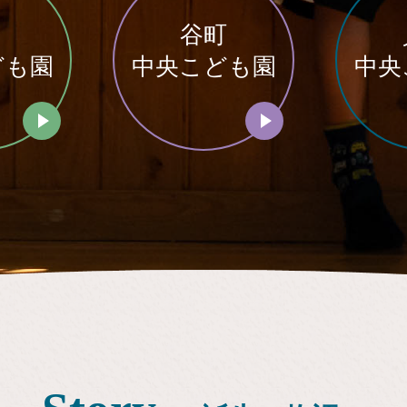
目
谷町
ども園
中央こども園
中央