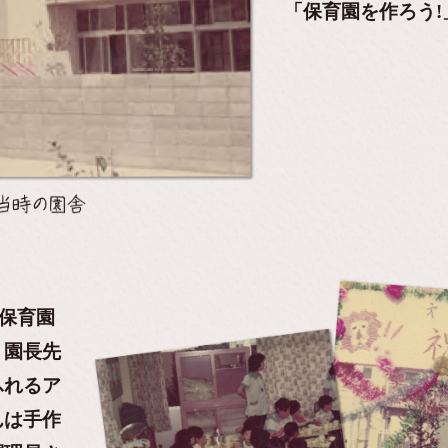
「保育園を作ろう
央保育園
。園長先
ふれるア
んは手作