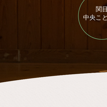
関
中央こ