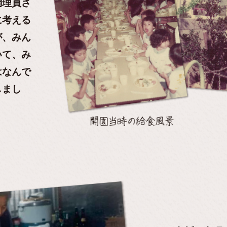
調理員さ
に考える
が、みん
いて、み
はなんで
しまし