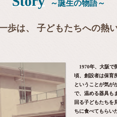
Story
～誕生の物語～
一歩は、
子どもたちへの熱
1970年、大阪
頃、創設者は保育
ということが気が
で、温める器具も
回る子どもたちを
ちに食べてもらい