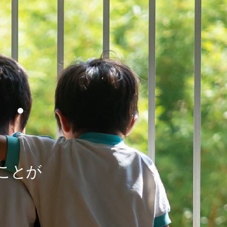
・・
・
ことが